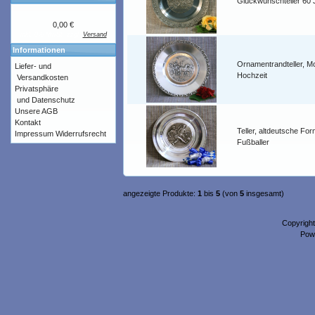
Glückwunschteller 60 
0,00 €
inkl. 0% MwSt. zzgl.
Versand
Informationen
Ornamentrandteller, Mo
Liefer- und
Hochzeit
Versandkosten
Privatsphäre
und Datenschutz
Unsere AGB
Kontakt
Teller, altdeutsche For
Impressum
Widerrufsrecht
Fußballer
angezeigte Produkte:
1
bis
5
(von
5
insgesamt)
Copyrigh
Pow