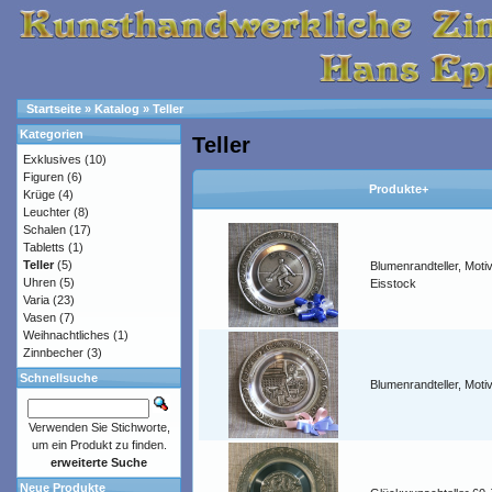
Startseite
»
Katalog
»
Teller
Kategorien
Teller
Exklusives
(10)
Figuren
(6)
Produkte+
Krüge
(4)
Leuchter
(8)
Schalen
(17)
Tabletts
(1)
Teller
(5)
Blumenrandteller, Moti
Uhren
(5)
Eisstock
Varia
(23)
Vasen
(7)
Weihnachtliches
(1)
Zinnbecher
(3)
Schnellsuche
Blumenrandteller, Moti
Verwenden Sie Stichworte,
um ein Produkt zu finden.
erweiterte Suche
Neue Produkte