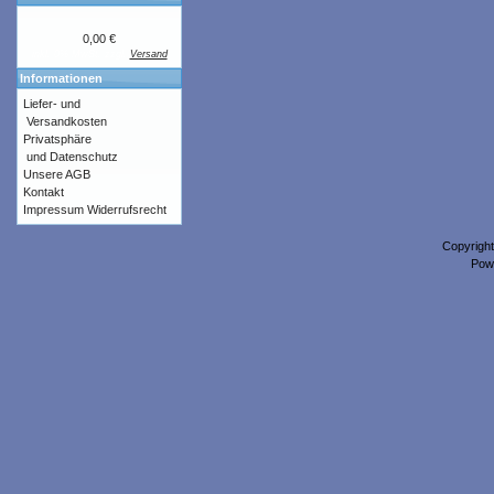
0,00 €
inkl. 0% MwSt. zzgl.
Versand
Informationen
Liefer- und
Versandkosten
Privatsphäre
und Datenschutz
Unsere AGB
Kontakt
Impressum
Widerrufsrecht
Copyrigh
Pow