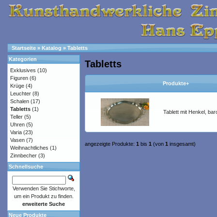
Startseite
»
Katalog
»
Tabletts
Kategorien
Tabletts
Exklusives
(10)
Figuren
(6)
Produkte+
Krüge
(4)
Leuchter
(8)
Schalen
(17)
Tabletts
(1)
Tablett mit Henkel, ba
Teller
(5)
Uhren
(5)
Varia
(23)
Vasen
(7)
angezeigte Produkte:
1
bis
1
(von
1
insgesamt)
Weihnachtliches
(1)
Zinnbecher
(3)
Schnellsuche
Verwenden Sie Stichworte,
um ein Produkt zu finden.
erweiterte Suche
Neue Produkte