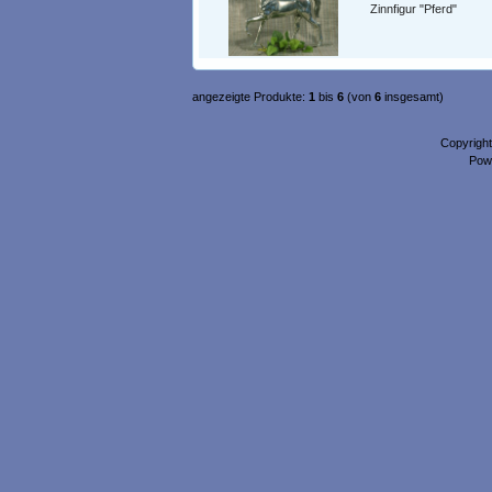
Zinnfigur "Pferd"
angezeigte Produkte:
1
bis
6
(von
6
insgesamt)
Copyrigh
Pow