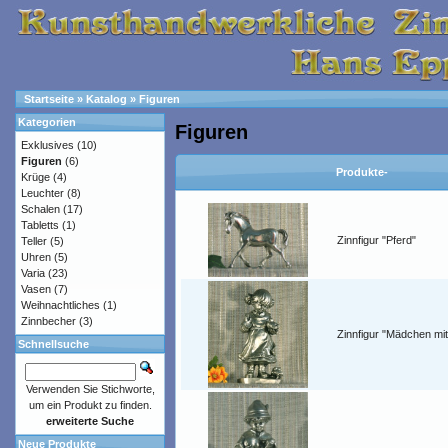
Startseite
»
Katalog
»
Figuren
Kategorien
Figuren
Exklusives
(10)
Figuren
(6)
Produkte-
Krüge
(4)
Leuchter
(8)
Schalen
(17)
Tabletts
(1)
Zinnfigur "Pferd"
Teller
(5)
Uhren
(5)
Varia
(23)
Vasen
(7)
Weihnachtliches
(1)
Zinnbecher
(3)
Zinnfigur "Mädchen mi
Schnellsuche
Verwenden Sie Stichworte,
um ein Produkt zu finden.
erweiterte Suche
Neue Produkte