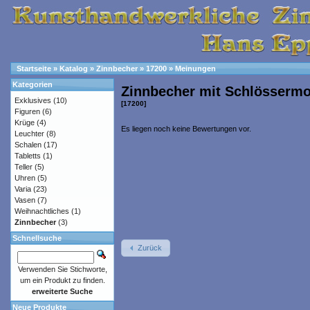
Startseite
»
Katalog
»
Zinnbecher
»
17200
»
Meinungen
Kategorien
Zinnbecher mit Schlössermo
Exklusives
(10)
[17200]
Figuren
(6)
Krüge
(4)
Es liegen noch keine Bewertungen vor.
Leuchter
(8)
Schalen
(17)
Tabletts
(1)
Teller
(5)
Uhren
(5)
Varia
(23)
Vasen
(7)
Weihnachtliches
(1)
Zinnbecher
(3)
Schnellsuche
Zurück
Verwenden Sie Stichworte,
um ein Produkt zu finden.
erweiterte Suche
Neue Produkte