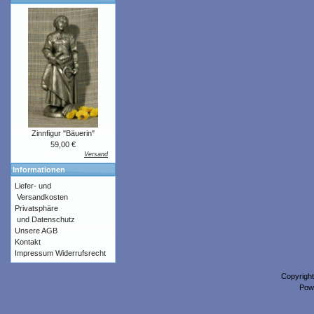
Zinnfigur "Bäuerin"
59,00 €
inkl. 19% MwSt. zzgl.
Versand
Informationen
Liefer- und
Versandkosten
Privatsphäre
und Datenschutz
Unsere AGB
Kontakt
Impressum
Widerrufsrecht
Copyrigh
Pow